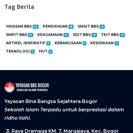
Tag Berita
YAYASAN BBS
PENDIDIKAN
SMAIT BBS
43
18
15
SMPIT BBS
KEAGAMAAN
SDIT BBS
TKIT BBS
12
12
10
10
ARTIKEL INSPIRATIF
KEBANGSAAN
KESISWAAN
9
5
3
TEKNOLOGI
HUT
3
2
Yayasan Bina Bangsa Sejahtera Bogor
Sekolah Islam Terpadu untuk berprestasi dalam
ridho Ilahi.
Jl. Raya Dramaga KM. 7, Margajaya, Kec. Bogor