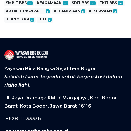
SMPIT BBS
KEAGAMAAN
SDIT BBS
TKIT BBS
12
12
10
10
ARTIKEL INSPIRATIF
KEBANGSAAN
KESISWAAN
9
5
3
TEKNOLOGI
HUT
3
2
Yayasan Bina Bangsa Sejahtera Bogor
Sekolah Islam Terpadu untuk berprestasi dalam
ridho Ilahi.
Jl. Raya Dramaga KM. 7, Margajaya, Kec. Bogor
Barat, Kota Bogor, Jawa Barat-16116
+628111133336