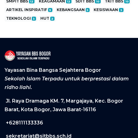
SMPIT BBS
KEAGAMAAN
SDIT BBS
TKIT BBS
12
12
10
10
ARTIKEL INSPIRATIF
KEBANGSAAN
KESISWAAN
9
5
3
TEKNOLOGI
HUT
3
2
Yayasan Bina Bangsa Sejahtera Bogor
Sekolah Islam Terpadu untuk berprestasi dalam
ridho Ilahi.
Jl. Raya Dramaga KM. 7, Margajaya, Kec. Bogor
Barat, Kota Bogor, Jawa Barat-16116
+628111133336
sekretariat@sitbbs.sch.id