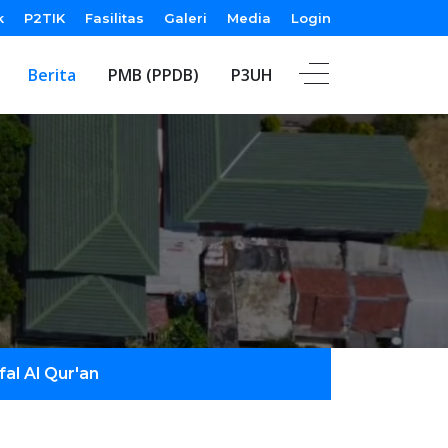
k
P2TIK
Fasilitas
Galeri
Media
Login
Berita
PMB (PPDB)
P3UH
al Al Qur'an