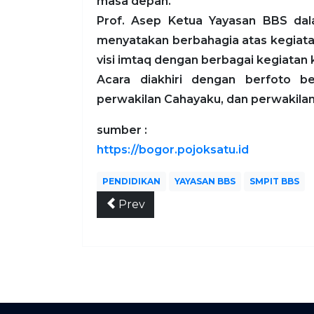
masa depan.
Prof. Asep Ketua Yayasan BBS da
menyatakan berbahagia atas kegiatan
visi imtaq dengan berbagai kegiatan
Acara diakhiri dengan berfoto b
perwakilan Cahayaku, dan perwakila
sumber :
https://bogor.pojoksatu.id
PENDIDIKAN
YAYASAN BBS
SMPIT BBS
Prev