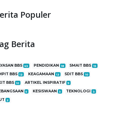
erita Populer
ag Berita
AYASAN BBS
PENDIDIKAN
SMAIT BBS
43
18
15
MPIT BBS
KEAGAMAAN
SDIT BBS
12
12
10
KIT BBS
ARTIKEL INSPIRATIF
10
9
EBANGSAAN
KESISWAAN
TEKNOLOGI
5
3
3
UT
2