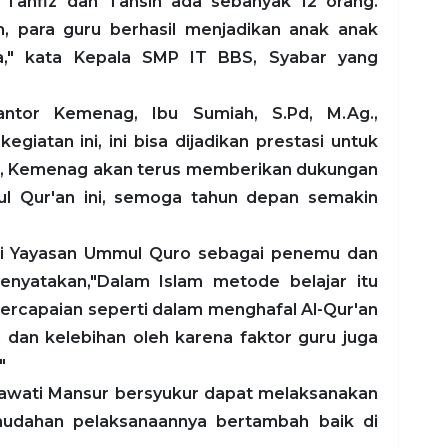
 Tahfiz dan Tahsin ada sebanyak 12 orang.
m, para guru berhasil menjadikan anak anak
," kata Kepala SMP IT BBS, Syabar yang
ntor Kemenag, Ibu Sumiah, S.Pd, M.Ag.,
iatan ini, ini bisa dijadikan prestasi untuk
ggi, Kemenag akan terus memberikan dukungan
ul Qur'an ini, semoga tahun depan semakin
ari Yayasan Ummul Quro sebagai penemu dan
yatakan,"Dalam Islam metode belajar itu
ercapaian seperti dalam menghafal Al-Qur'an
 dan kelebihan oleh karena faktor guru juga
"
anawati Mansur bersyukur dapat melaksanakan
mudahan pelaksanaannya bertambah baik di