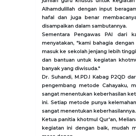
jumlah guru khusus untuk kegiatan
Alhamdulillah dengan input beraga
hafal dan juga benar membacanya
disampaikan dalam sambutannya.
Sementara Pengawas PAI dari ka
menyatakan, "kami bahagia dengan keg
masuk ke sekolah jenjang lebih tin
dan bantuan untuk kegiatan khotm
banyak yang diwisuda."
Dr. Suhandi, M.PD.I Kabag P2QD d
pengembang metode Cahayaku, men
sangat menentukan keberhasilan ket
ini. Setiap metode punya kelemahan
sangat menentukan keberhasilannya.
Ketua panitia khotmul Qur'an, Meli
kegiatan ini dengan baik, mudah 