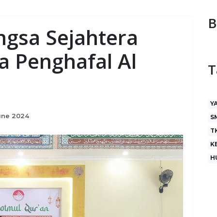
B
ngsa Sejahtera
a Penghafal Al
T
Y
une 2024
S
T
K
H