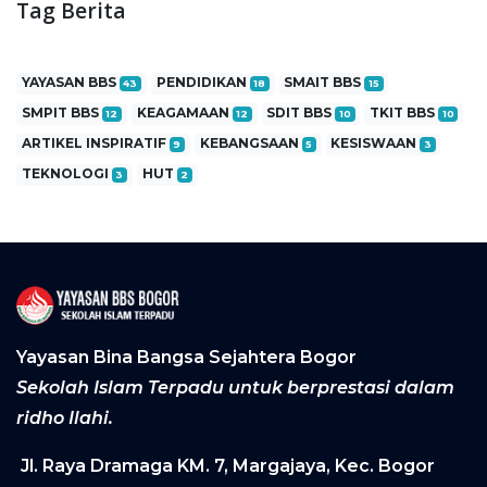
Tag Berita
YAYASAN BBS
PENDIDIKAN
SMAIT BBS
43
18
15
SMPIT BBS
KEAGAMAAN
SDIT BBS
TKIT BBS
12
12
10
10
ARTIKEL INSPIRATIF
KEBANGSAAN
KESISWAAN
9
5
3
TEKNOLOGI
HUT
3
2
Yayasan Bina Bangsa Sejahtera Bogor
Sekolah Islam Terpadu untuk berprestasi dalam
ridho Ilahi.
Jl. Raya Dramaga KM. 7, Margajaya, Kec. Bogor