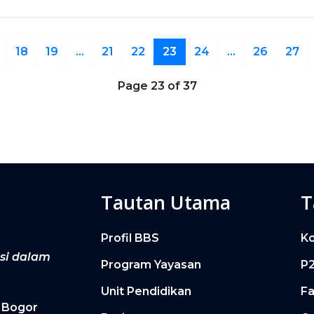
18
19
...
21
22
23
24
...
26
27
Page 23 of 37
Tautan Utama
T
Profil BBS
K
asi dalam
Program Yayasan
P
Unit Pendidikan
Fa
. Bogor