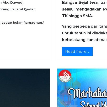
Bangsa Sejahtera, ba
an Abu Dawud,
selalu mengadakan Pe
tang Lailatul Qadar.
TK hingga SMA.
a setiap bulan Ramadhan."
Yang berbeda dari tah
untuk tahun ini diada
kebelakang sanlat mas
Read more ...