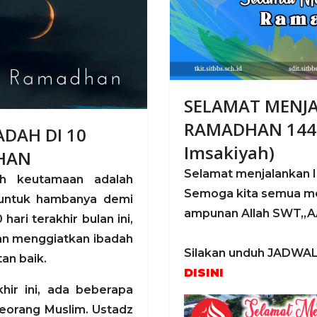
SELAMAT MENJ
RAMADHAN 1443
ADAH DI 10
Imsakiyah)
HAN
Selamat menjalankan 
h keutamaan adalah
Semoga kita semua m
T untuk hambanya demi
ampunan Allah SWT,,AA
ari terakhir bulan ini,
an menggiatkan ibadah
Silakan unduh JADWA
an baik.
DISINI
hir ini, ada beberapa
eorang Muslim. Ustadz