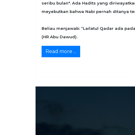
seribu bulan". Ada Hadits yang diriwayatk
meyebutkan bahwa Nabi pernah ditanya ten
Beliau menjawab: “Lailatul Qadar ada pad
(HR Abu Dawud).
Read more ...