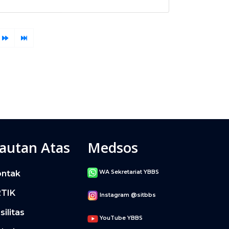
autan Atas
Medsos
ontak
WA Sekretariat YBBS
2TIK
Instagram @sitbbs
silitas
YouTube YBBS