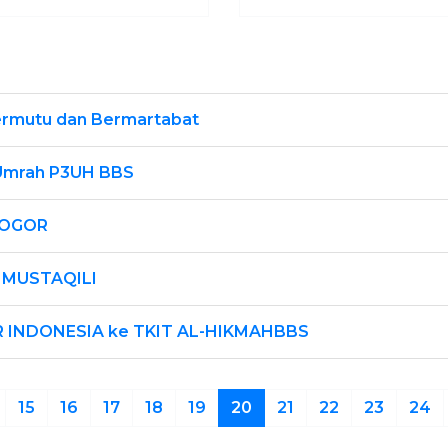
ermutu dan Bermartabat
n Umrah P3UH BBS
 BOGOR
MUSTAQILI
 INDONESIA ke TKIT AL-HIKMAHBBS
15
16
17
18
19
20
21
22
23
24