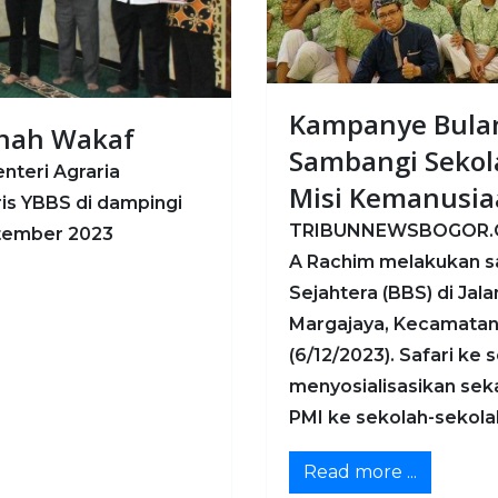
Kampanye Bulan
anah Wakaf
Sambangi Sekola
nteri Agraria
Misi Kemanusi
is YBBS di dampingi
TRIBUNNEWSBOGOR.COM
ptember 2023
A Rachim melakukan sa
Sejahtera (BBS) di Jal
Margajaya, Kecamatan 
(6/12/2023). Safari ke 
menyosialisasikan se
PMI ke sekolah-sekola
Read more ...