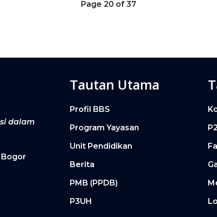
Page 20 of 37
Tautan Utama
T
Profil BBS
K
asi dalam
Program Yayasan
P
Unit Pendidikan
Fa
. Bogor
Berita
Ga
PMB (PPDB)
M
P3UH
Lo