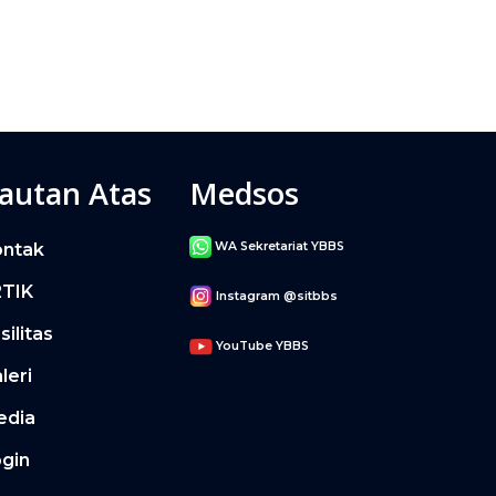
autan Atas
Medsos
ontak
WA Sekretariat YBBS
2TIK
Instagram @sitbbs
silitas
YouTube YBBS
leri
edia
gin